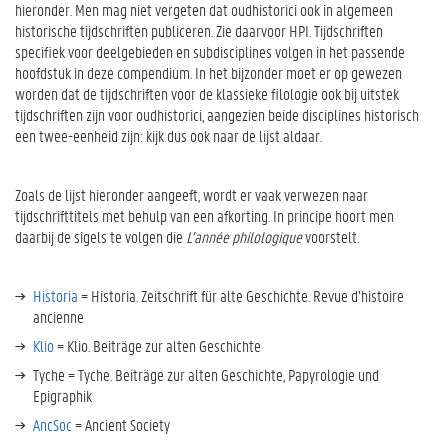
hieronder. Men mag niet vergeten dat oudhistorici ook in algemeen
historische tijdschriften publiceren. Zie daarvoor HPI. Tijdschriften
specifiek voor deelgebieden en subdisciplines volgen in het passende
hoofdstuk in deze compendium. In het bijzonder moet er op gewezen
worden dat de tijdschriften voor de klassieke filologie ook bij uitstek
tijdschriften zijn voor oudhistorici, aangezien beide disciplines historisch
een twee-eenheid zijn: kijk dus ook naar de lijst aldaar.
Zoals de lijst hieronder aangeeft, wordt er vaak verwezen naar
tijdschrifttitels met behulp van een afkorting. In principe hoort men
daarbij de sigels te volgen die
L’année philologique
voorstelt.
Historia
= Historia. Zeitschrift für alte Geschichte. Revue d’histoire
ancienne
Klio
= Klio. Beiträge zur alten Geschichte
Tyche = Tyche. Beiträge zur alten Geschichte, Papyrologie und
Epigraphik
AncSoc
= Ancient Society