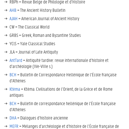
RBPh = Revue Belge de Philologie et d’Histoire
AHB
= The Ancient History Bulletin
AJAH
= American Journal of Ancient History
CW = The Classical World
GRBS = Greek, Roman and Byzantine Studies
YClS = Yale Classical Studies
JLA = Journal of Late Antiquity
AntTard
= Antiquité tardive: revue internationale d’histoire et
d’archéologie (IVe-VIIIe s.)
BCH
= Bulletin de Correspondance Hellénique de l’École française
d’Athènes
Ktèma
= Ktèma. Civilisations de l’Orient, de la Grèce et de Rome
antiques
BCH
= Bulletin de correspondance hellénique de l’École française
d’Athènes
DHA
= Dialogues d’histoire ancienne
MEFR
= Mélanges d’archéologie et d’histoire de l’École française de