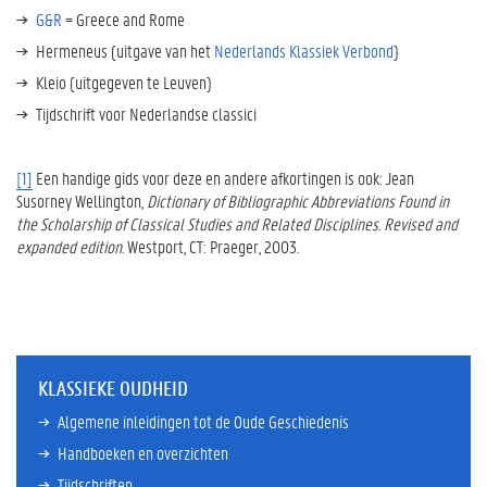
G&R
= Greece and Rome
Hermeneus (uitgave van het
Nederlands Klassiek Verbond
)
Kleio (uitgegeven te Leuven)
Tijdschrift voor Nederlandse classici
[1]
Een handige gids voor deze en andere afkortingen is ook: Jean
Susorney Wellington,
Dictionary of Bibliographic Abbreviations Found in
the Scholarship of Classical Studies and Related Disciplines.
Revised and
expanded edition
. Westport, CT: Praeger, 2003.
KLASSIEKE OUDHEID
Algemene inleidingen tot de Oude Geschiedenis
Handboeken en overzichten
Tijdschriften