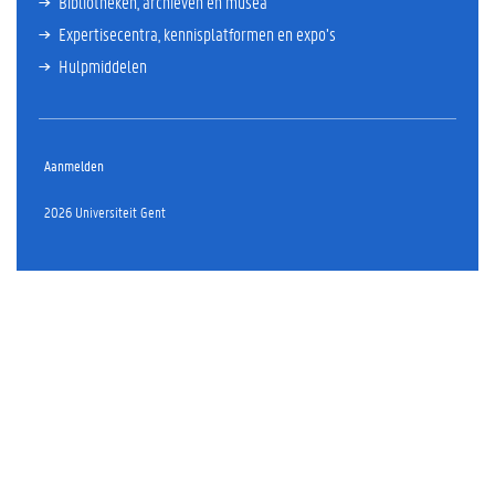
Bibliotheken, archieven en musea
Expertisecentra, kennisplatformen en expo’s
Hulpmiddelen
Aanmelden
2026 Universiteit Gent